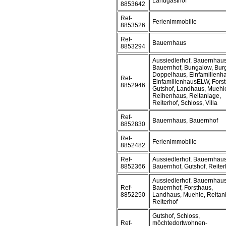
Landgasthof
8853642
Ref-
Ferienimmobilie
8853526
Ref-
Bauernhaus
8853294
Aussiedlerhof, Bauernhaus
Bauernhof, Bungalow, Bur
Doppelhaus, Einfamilienh
Ref-
EinfamilienhausELW, Forst
8852946
Gutshof, Landhaus, Muehl
Reihenhaus, Reitanlage,
Reiterhof, Schloss, Villa
Ref-
Bauernhaus, Bauernhof
8852830
Ref-
Ferienimmobilie
8852482
Ref-
Aussiedlerhof, Bauernhaus
8852366
Bauernhof, Gutshof, Reiter
Aussiedlerhof, Bauernhaus
Ref-
Bauernhof, Forsthaus,
8852250
Landhaus, Muehle, Reitan
Reiterhof
Gutshof, Schloss,
Ref-
möchtedortwohnen-