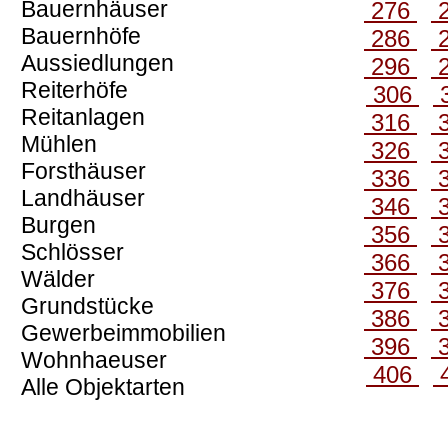
Bauernhäuser
276
Bauernhöfe
286
Aussiedlungen
296
Reiterhöfe
306
Reitanlagen
316
Mühlen
326
Forsthäuser
336
Landhäuser
346
Burgen
356
Schlösser
366
Wälder
376
Grundstücke
386
Gewerbeimmobilien
396
Wohnhaeuser
406
Alle Objektarten