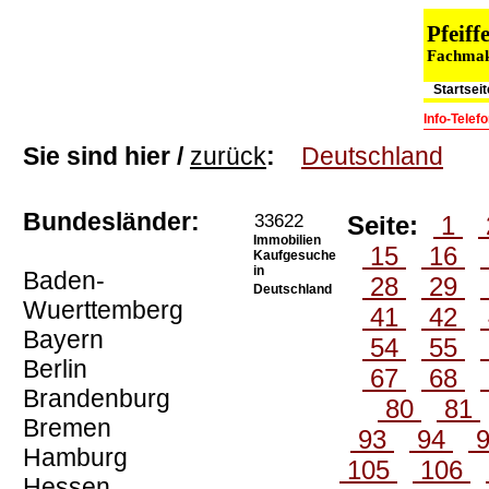
Pfeif
Fachmakl
Startseit
Info-Tele
Sie sind hier /
zurück
:
Deutschland
Bundesländer:
33622
Seite:
1
Immobilien
15
16
Kaufgesuche
in
Baden-
28
29
Deutschland
Wuerttemberg
41
42
Bayern
54
55
Berlin
67
68
Brandenburg
80
81
Bremen
93
94
Hamburg
105
106
Hessen