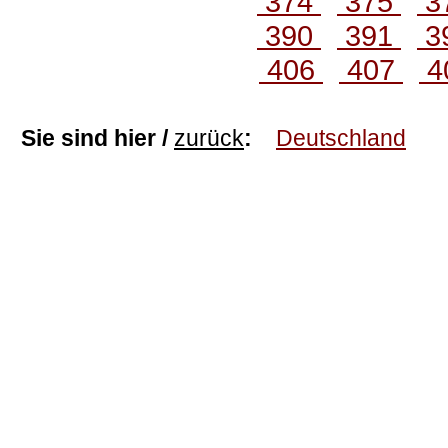
374
375
3
390
391
3
406
407
4
Sie sind hier /
zurück
:
Deutschland