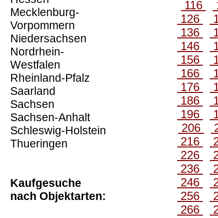
116
Mecklenburg-
126
Vorpommern
136
Niedersachsen
146
Nordrhein-
156
Westfalen
166
Rheinland-Pfalz
176
Saarland
186
Sachsen
196
Sachsen-Anhalt
206
Schleswig-Holstein
216
Thueringen
226
236
246
Kaufgesuche
256
nach Objektarten:
266