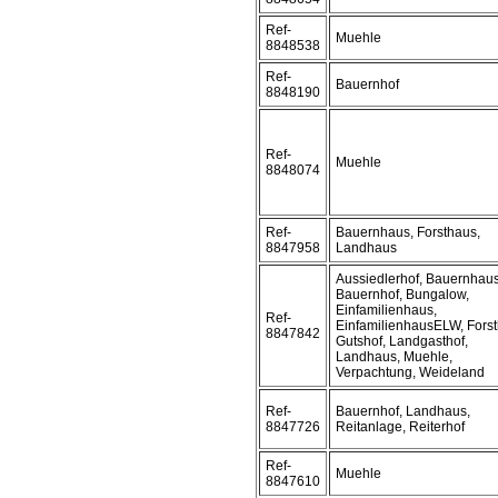
Ref-
Muehle
8848538
Ref-
Bauernhof
8848190
Ref-
Muehle
8848074
Ref-
Bauernhaus, Forsthaus,
8847958
Landhaus
Aussiedlerhof, Bauernhaus
Bauernhof, Bungalow,
Einfamilienhaus,
Ref-
EinfamilienhausELW, Forst
8847842
Gutshof, Landgasthof,
Landhaus, Muehle,
Verpachtung, Weideland
Ref-
Bauernhof, Landhaus,
8847726
Reitanlage, Reiterhof
Ref-
Muehle
8847610