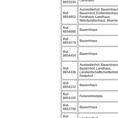
Landhaus
8855034
Aussiedlerhof, Bauernhaus
Ref-
Bauernhof, Einfamilienhau
8854802
Forsthaus, Landhaus,
Mehrfamilienhaus, Muehle
Ref-
Bauernhaus
8854686
Ref-
Bauernhaus
8854570
Ref-
Bauernhaus
8854454
Aussiedlerhof, Bauernhaus
Ref-
Bauernhof, Landhaus,
8854338
LandwirtschaftlicherBetrieb
Reiterhof
Ref-
Bauernhaus
8854222
Ref-
Ferienimmobilie
8854106
Ref-
Bauernhaus
8853758
Ref-