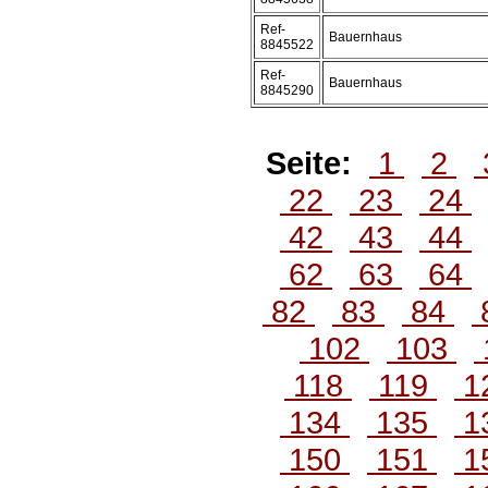
Ref-
Bauernhaus
8845522
Ref-
Bauernhaus
8845290
Seite:
1
2
22
23
24
42
43
44
62
63
64
82
83
84
102
103
118
119
1
134
135
1
150
151
1