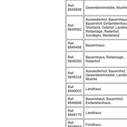
Ref-
Gewerbeimmobilie, Muehl
8849698
Aussiedlerhof, Bauernhaus
Bauernhof, Einfamilienhau
Ref-
Grünland, Gutshof, Landha
8849582
Reitanlage, Reiterhof,
Sonstiges, Weideland
Ref-
Bauernhaus
8849466
Ref-
Bauernhaus, Reitanlage,
8849350
Reiterhof
Aussiedlerhof, Bauernhof,
Ref-
Gewerbeimmobilie, Landh
8849118
Muehle
Ref-
Landhaus
8849002
Ref-
Bauernhaus, Bauernhof,
8848886
Einfamilienhaus
Ref-
Landhaus
8848770
Ref-
Forsthaus
8848654