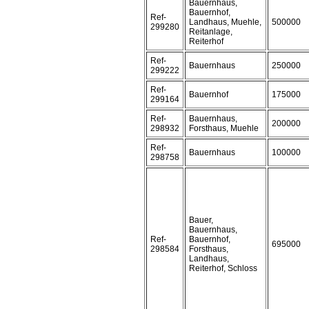
Bauernhaus,
Bauernhof,
Ref-
Landhaus, Muehle,
500000
299280
Reitanlage,
Reiterhof
Ref-
Bauernhaus
250000
299222
Ref-
Bauernhof
175000
299164
Ref-
Bauernhaus,
200000
298932
Forsthaus, Muehle
Ref-
Bauernhaus
100000
298758
Bauer,
Bauernhaus,
Ref-
Bauernhof,
695000
298584
Forsthaus,
Landhaus,
Reiterhof, Schloss