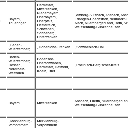
Darmstadt,
Mittelfranken,
Niederbayern,
, Amberg-Sulzbach, Ansbach, Ansb
Oberbayern,
Bayern,
Erlangen-Hoechstadt, Neumarkt-O
0
Oberpfalz,
Thueringen
Aisch, NuernbergerLand, Roth, S
Oesterreich,
Weissenburg-Gunzenhausen
Schwaben,
Sonneberg,
Unterfranken
, Baden-
, Hohenlohe-Franken
, Schwaebisch-Hall
Wuerttemberg
Baden-
Bodensee-
Wuerttemberg,
Oberschwaben,
Hessen,
, Rheinisch-Bergischer-Kreis
Darmstadt, Detmold,
Nordrhein-
Koeln, Trier
Westfalen
Ansbach, Fuerth, NuernbergerLan
Bayern
Mittelfranken
Weissenburg-Gunzenhausen
, Mecklenburg-
Mecklenburg-
Vorpommern
Vorpommern