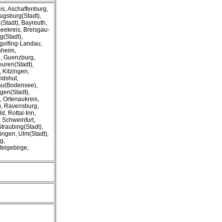
is, Aschaffenburg,
ugsburg(Stadt),
Stadt), Bayreuth,
eekreis, Breisgau-
(Stadt),
golfing-Landau,
hheim,
u, Guenzburg,
euren(Stadt),
 Kitzingen,
ndshut,
dau(Bodensee),
gen(Stadt),
 Ortenaukreis,
), Ravensburg,
, Rottal-Inn,
 Schweinfurt,
traubing(Stadt),
ingen, Ulm(Stadt),
g,
telgebirge,