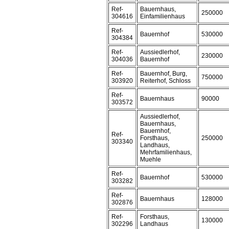
Ref-
Bauernhaus,
250000
304616
Einfamilienhaus
Ref-
Bauernhof
530000
304384
Ref-
Aussiedlerhof,
230000
304036
Bauernhof
Ref-
Bauernhof, Burg,
750000
303920
Reiterhof, Schloss
Ref-
Bauernhaus
90000
303572
Aussiedlerhof,
Bauernhaus,
Bauernhof,
Ref-
Forsthaus,
250000
303340
Landhaus,
Mehrfamilienhaus,
Muehle
Ref-
Bauernhof
530000
303282
Ref-
Bauernhaus
128000
302876
Ref-
Forsthaus,
130000
302296
Landhaus