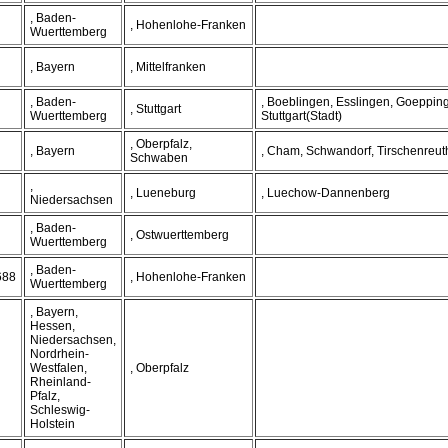
, Baden-
, Hohenlohe-Franken
Wuerttemberg
, Bayern
, Mittelfranken
, Baden-
, Boeblingen, Esslingen, Goeppin
, Stuttgart
Wuerttemberg
Stuttgart(Stadt)
, Oberpfalz,
, Bayern
, Cham, Schwandorf, Tirschenreut
Schwaben
,
, Lueneburg
, Luechow-Dannenberg
Niedersachsen
, Baden-
, Ostwuerttemberg
Wuerttemberg
, Baden-
688
, Hohenlohe-Franken
Wuerttemberg
, Bayern,
Hessen,
Niedersachsen,
Nordrhein-
Westfalen,
, Oberpfalz
Rheinland-
Pfalz,
Schleswig-
Holstein