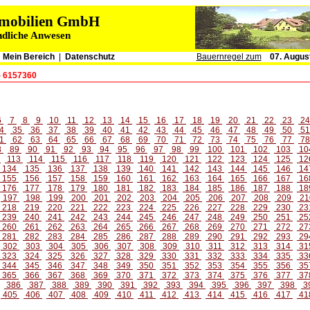
immobilien GmbH
ndliche Anwesen
|
Mein Bereich
|
Datenschutz
Bauernregel zum
07. Augus
- 6157360
6
7
8
9
10
11
12
13
14
15
16
17
18
19
20
21
22
23
2
4
35
36
37
38
39
40
41
42
43
44
45
46
47
48
49
50
5
1
62
63
64
65
66
67
68
69
70
71
72
73
74
75
76
77
7
8
89
90
91
92
93
94
95
96
97
98
99
100
101
102
103
10
2
113
114
115
116
117
118
119
120
121
122
123
124
125
12
134
135
136
137
138
139
140
141
142
143
144
145
146
14
155
156
157
158
159
160
161
162
163
164
165
166
167
16
176
177
178
179
180
181
182
183
184
185
186
187
188
18
197
198
199
200
201
202
203
204
205
206
207
208
209
21
218
219
220
221
222
223
224
225
226
227
228
229
230
23
239
240
241
242
243
244
245
246
247
248
249
250
251
25
260
261
262
263
264
265
266
267
268
269
270
271
272
27
281
282
283
284
285
286
287
288
289
290
291
292
293
29
302
303
304
305
306
307
308
309
310
311
312
313
314
31
323
324
325
326
327
328
329
330
331
332
333
334
335
33
344
345
346
347
348
349
350
351
352
353
354
355
356
35
365
366
367
368
369
370
371
372
373
374
375
376
377
37
386
387
388
389
390
391
392
393
394
395
396
397
398
3
405
406
407
408
409
410
411
412
413
414
415
416
417
41