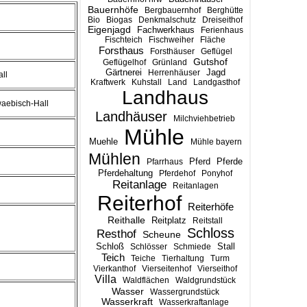
Bauernhöfe
Bergbauernhof
Berghütte
Bio
Biogas
Denkmalschutz
Dreiseithof
Eigenjagd
Fachwerkhaus
Ferienhaus
Fischteich
Fischweiher
Fläche
Forsthaus
Forsthäuser
Geflügel
Gutshof
Geflügelhof
Grünland
Gärtnerei
Jagd
Herrenhäuser
ll
Kraftwerk
Kuhstall
Land
Landgasthof
Landhaus
waebisch-Hall
Landhäuser
Milchviehbetrieb
Mühle
Muehle
Mühle bayern
Mühlen
Pferd
Pferde
Pfarrhaus
Pferdehaltung
Pferdehof
Ponyhof
Reitanlage
Reitanlagen
Reiterhof
Reiterhöfe
Reithalle
Reitplatz
Reitstall
Schloss
Resthof
Scheune
Stall
Schloß
Schlösser
Schmiede
Teich
Teiche
Tierhaltung
Turm
Vierkanthof
Vierseitenhof
Vierseithof
Villa
Waldflächen
Waldgrundstück
Wasser
Wassergrundstück
Wasserkraft
Wasserkraftanlage