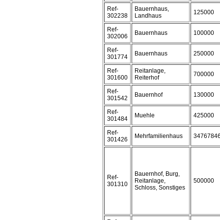
Ref-
Bauernhaus,
125000
302238
Landhaus
Ref-
Bauernhaus
100000
302006
Ref-
Bauernhaus
250000
301774
Ref-
Reitanlage,
700000
301600
Reiterhof
Ref-
Bauernhof
130000
301542
Ref-
Muehle
425000
301484
Ref-
Mehrfamilienhaus
3476784
301426
Bauernhof, Burg,
Ref-
Reitanlage,
500000
301310
Schloss, Sonstiges