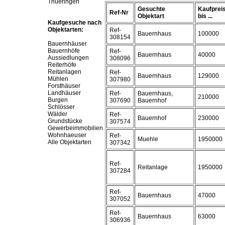
Thueringen
Gesuchte
Kaufprei
Ref-Nr
Objektart
bis ...
Kaufgesuche nach
Objektarten:
Ref-
Bauernhaus
100000
308154
Bauernhäuser
Bauernhöfe
Ref-
Bauernhaus
40000
Aussiedlungen
308096
Reiterhöfe
Reitanlagen
Ref-
Bauernhaus
129000
Mühlen
307980
Forsthäuser
Landhäuser
Ref-
Bauernhaus,
210000
Burgen
307690
Bauernhof
Schlösser
Wälder
Ref-
Bauernhof
230000
Grundstücke
307574
Gewerbeimmobilien
Wohnhaeuser
Ref-
Muehle
1950000
Alle Objektarten
307342
Ref-
Reitanlage
1950000
307284
Ref-
Bauernhaus
47000
307052
Ref-
Bauernhaus
63000
306936