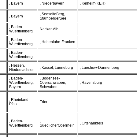
, Bayern
, Niederbayern
, Kelheim(KEH)
, SeeseiteBerg,
, Bayern
StarnbergerSee
, Baden-
Neckar-Alb
Wuerttemberg
, Baden-
, Hohenlohe-Franken
Wuerttemberg
, Baden-
Wuerttemberg
, Hessen,
, Kassel, Lueneburg
, Luechow-Dannenberg
Niedersachsen
, Baden-
, Bodensee-
Wuerttemberg,
Oberschwaben,
, Ravensburg
Bayern
Schwaben
, Rheinland-
Trier
Pfalz
, Baden-
,
, Ortenaukreis
Wuerttemberg
SuedlicherOberrhein