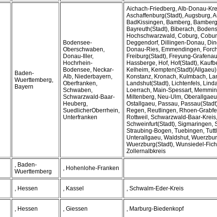
Aichach-Friedberg, Alb-Donau-Kre
Aschaffenburg(Stadt), Augsburg, A
BadKissingen, Bamberg, Bamberg(
Bayreuth(Stadt), Biberach, Bodens
Hochschwarzwald, Coburg, Coburg
Bodensee-
Deggendorf, Dillingen-Donau, Din
Oberschwaben,
Donau-Ries, Emmendingen, Forc
Donau-Iller,
Freiburg(Stadt), Freyung-Grafena
Hochrhein-
Hassberge, Hof, Hof(Stadt), Kaufb
Bodensee, Neckar-
Kelheim, Kempten(Stadt)(Allgaeu),
Baden-
Alb, Niederbayern,
Konstanz, Kronach, Kulmbach, La
Wuerttemberg,
Oberfranken,
Landshut(Stadt), Lichtenfels, Lin
Bayern
Schwaben,
Loerrach, Main-Spessart, Memmin
Schwarzwald-Baar-
Miltenberg, Neu-Ulm, Oberallgaeu,
Heuberg,
Ostallgaeu, Passau, Passau(Stadt
SuedlicherOberrhein,
Regen, Reutlingen, Rhoen-Grabfeld
Unterfranken
Rottweil, Schwarzwald-Baar-Kreis,
Schweinfurt(Stadt), Sigmaringen, S
Straubing-Bogen, Tuebingen, Tuttl
Unterallgaeu, Waldshut, Wuerzbur
Wuerzburg(Stadt), Wunsiedel-Fich
Zollernalbkreis
, Baden-
, Hohenlohe-Franken
Wuerttemberg
, Hessen
, Kassel
, Schwalm-Eder-Kreis
, Hessen
, Giessen
, Marburg-Biedenkopf