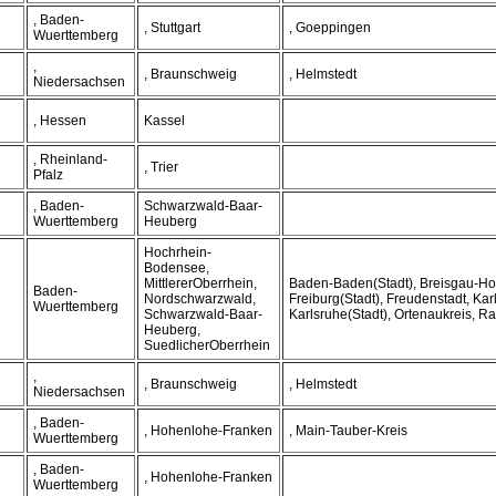
, Baden-
, Stuttgart
, Goeppingen
Wuerttemberg
,
, Braunschweig
, Helmstedt
Niedersachsen
, Hessen
Kassel
, Rheinland-
, Trier
Pfalz
, Baden-
Schwarzwald-Baar-
Wuerttemberg
Heuberg
Hochrhein-
Bodensee,
MittlererOberrhein,
Baden-Baden(Stadt), Breisgau-H
Baden-
Nordschwarzwald,
Freiburg(Stadt), Freudenstadt, Kar
Wuerttemberg
Schwarzwald-Baar-
Karlsruhe(Stadt), Ortenaukreis, Ra
Heuberg,
SuedlicherOberrhein
,
, Braunschweig
, Helmstedt
Niedersachsen
, Baden-
, Hohenlohe-Franken
, Main-Tauber-Kreis
Wuerttemberg
, Baden-
, Hohenlohe-Franken
Wuerttemberg