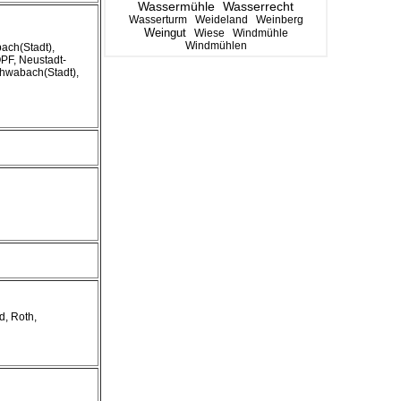
Wassermühle
Wasserrecht
Wasserturm
Weideland
Weinberg
Weingut
Wiese
Windmühle
Windmühlen
ach(Stadt),
PF, Neustadt-
chwabach(Stadt),
d, Roth,