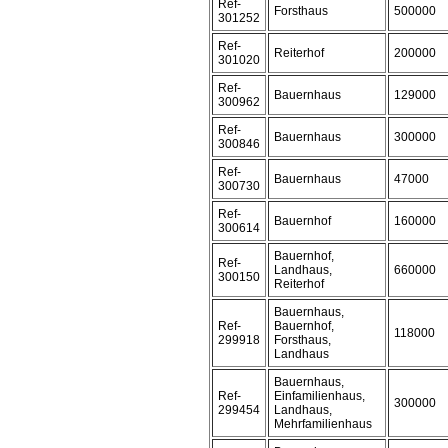
Ref-
Forsthaus
500000
301252
Ref-
Reiterhof
200000
301020
Ref-
Bauernhaus
129000
300962
Ref-
Bauernhaus
300000
300846
Ref-
Bauernhaus
47000
300730
Ref-
Bauernhof
160000
300614
Bauernhof,
Ref-
Landhaus,
660000
300150
Reiterhof
Bauernhaus,
Ref-
Bauernhof,
118000
299918
Forsthaus,
Landhaus
Bauernhaus,
Ref-
Einfamilienhaus,
300000
299454
Landhaus,
Mehrfamilienhaus