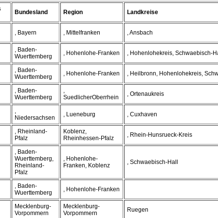
s
Bundesland
Region
Landkreise
, Bayern
, Mittelfranken
, Ansbach
, Baden-
, Hohenlohe-Franken
, Hohenlohekreis, Schwaebisch-Ha
Wuerttemberg
, Baden-
, Hohenlohe-Franken
, Heilbronn, Hohenlohekreis, Sch
Wuerttemberg
, Baden-
,
, Ortenaukreis
Wuerttemberg
SuedlicherOberrhein
,
, Lueneburg
, Cuxhaven
Niedersachsen
, Rheinland-
Koblenz,
, Rhein-Hunsrueck-Kreis
Pfalz
Rheinhessen-Pfalz
, Baden-
Wuerttemberg,
, Hohenlohe-
, Schwaebisch-Hall
Rheinland-
Franken, Koblenz
Pfalz
, Baden-
, Hohenlohe-Franken
Wuerttemberg
Mecklenburg-
Mecklenburg-
Ruegen
Vorpommern
Vorpommern