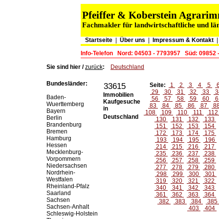
Pfeiffer & Koberstein Agrar
Fachmakler für landwirtschaftliche und lä
Startseite
|
Über uns
|
Impressum & Kontakt
Info-Telefon
Nord: 04503 - 7793957
Süd: 09852 
Sie sind hier /
zurück
:
Deutschland
Bundesländer:
33615
Seite:
1
2
3
4
5
29
30
31
32
33
3
Immobilien
Baden-
56
57
58
59
60
6
Kaufgesuche
Wuerttemberg
83
84
85
86
87
8
in
Bayern
108
109
110
111
11
Deutschland
Berlin
130
131
132
133
Brandenburg
151
152
153
154
Bremen
172
173
174
175
Hamburg
193
194
195
196
Hessen
214
215
216
217
Mecklenburg-
235
236
237
238
Vorpommern
256
257
258
259
Niedersachsen
277
278
279
280
Nordrhein-
298
299
300
301
Westfalen
319
320
321
322
Rheinland-Pfalz
340
341
342
343
Saarland
361
362
363
364
Sachsen
382
383
384
385
Sachsen-Anhalt
403
404
Schleswig-Holstein