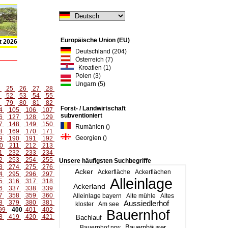
Europäische Union (EU)
t 2026
Deutschland (204)
Österreich (7)
Kroatien (1)
Polen (3)
Ungarn (5)
4
25
26
27
28
1
52
53
54
55
8
79
80
81
82
Forst- / Landwirtschaft
4
105
106
107
subventioniert
6
127
128
129
7
148
149
150
Rumänien ()
8
169
170
171
Georgien ()
9
190
191
192
0
211
212
213
1
232
233
234
2
253
254
255
Unsere häufigsten Suchbegriffe
3
274
275
276
Acker
Ackerfläche
Ackerflächen
4
295
296
297
Alleinlage
5
316
317
318
Ackerland
6
337
338
339
7
358
359
360
Alleinlage bayern
Alte mühle
Altes
8
379
380
381
Aussiedlerhof
kloster
Am see
99
400
401
402
Bauernhof
8
419
420
421
Bachlauf
Bauernhäuser
Bauernhof nrw