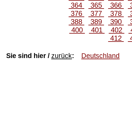
364
365
366
376
377
378
388
389
390
400
401
402
412
Sie sind hier /
zurück
:
Deutschland