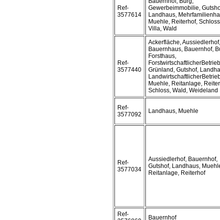
Bauernhof, Burg,
Ref-
Gewerbeimmobilie, Gutsho
3577614
Landhaus, Mehrfamilienha
Muehle, Reiterhof, Schloss
Villa, Wald
Ackerfläche, Aussiedlerhof
Bauernhaus, Bauernhof, B
Forsthaus,
Ref-
ForstwirtschaftlicherBetrieb
3577440
Grünland, Gutshof, Landha
LandwirtschaftlicherBetrieb
Muehle, Reitanlage, Reiter
Schloss, Wald, Weideland
Ref-
Landhaus, Muehle
3577092
Aussiedlerhof, Bauernhof,
Ref-
Gutshof, Landhaus, Muehl
3577034
Reitanlage, Reiterhof
Ref-
Bauernhof