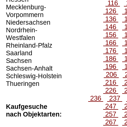
116
Mecklenburg-
126
Vorpommern
136
Niedersachsen
146
Nordrhein-
156
Westfalen
166
Rheinland-Pfalz
176
Saarland
186
Sachsen
196
Sachsen-Anhalt
206
Schleswig-Holstein
216
Thueringen
226
236
237
247
Kaufgesuche
257
nach Objektarten:
267