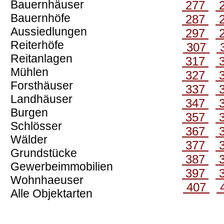
Bauernhäuser
277
Bauernhöfe
287
Aussiedlungen
297
Reiterhöfe
307
Reitanlagen
317
Mühlen
327
Forsthäuser
337
Landhäuser
347
Burgen
357
Schlösser
367
Wälder
377
Grundstücke
387
Gewerbeimmobilien
397
Wohnhaeuser
407
Alle Objektarten