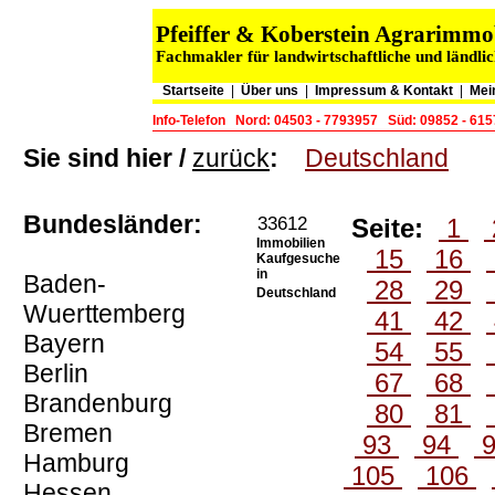
Pfeiffer & Koberstein Agrarimm
Fachmakler für landwirtschaftliche und ländli
Startseite
|
Über uns
|
Impressum & Kontakt
|
Mei
Info-Telefon
Nord: 04503 - 7793957
Süd: 09852 - 61
Sie sind hier /
zurück
:
Deutschland
Bundesländer:
33612
Seite:
1
Immobilien
15
16
Kaufgesuche
in
Baden-
28
29
Deutschland
Wuerttemberg
41
42
Bayern
54
55
Berlin
67
68
Brandenburg
80
81
Bremen
93
94
Hamburg
105
106
Hessen