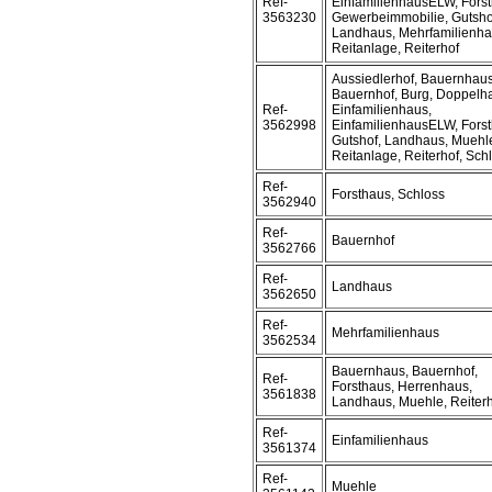
Ref-
EinfamilienhausELW, Forst
3563230
Gewerbeimmobilie, Gutsho
Landhaus, Mehrfamilienha
Reitanlage, Reiterhof
Aussiedlerhof, Bauernhaus
Bauernhof, Burg, Doppelh
Ref-
Einfamilienhaus,
3562998
EinfamilienhausELW, Forst
Gutshof, Landhaus, Muehl
Reitanlage, Reiterhof, Sch
Ref-
Forsthaus, Schloss
3562940
Ref-
Bauernhof
3562766
Ref-
Landhaus
3562650
Ref-
Mehrfamilienhaus
3562534
Bauernhaus, Bauernhof,
Ref-
Forsthaus, Herrenhaus,
3561838
Landhaus, Muehle, Reiter
Ref-
Einfamilienhaus
3561374
Ref-
Muehle