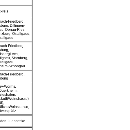
zkreis
chach-Friedberg,
burg, Dillingen-
u, Donau-Ries,
zburg, Ostallgaeu,
rallgaeu
chach-Friedberg,
burg,
dsbergLech,
llgaeu, Starnberg,
rallgaeu,
lheim-Schongau
chach-Friedberg,
sburg
zey-Worms,
Duerkheim,
igshafen,
tadt(Weinstrasse)
t),
licheWeinstrasse,
westpfalz
nden-Luebbecke