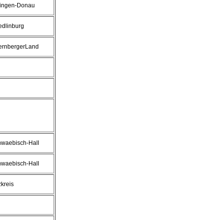
llingen-Donau
edlinburg
ernbergerLand
hwaebisch-Hall
hwaebisch-Hall
zkreis