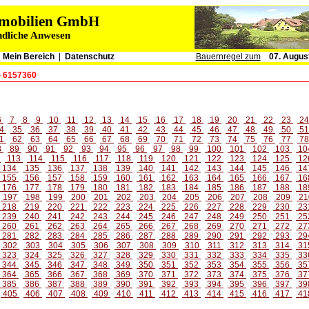
immobilien GmbH
ndliche Anwesen
|
Mein Bereich
|
Datenschutz
Bauernregel zum
07. Augus
- 6157360
6
7
8
9
10
11
12
13
14
15
16
17
18
19
20
21
22
23
2
4
35
36
37
38
39
40
41
42
43
44
45
46
47
48
49
50
5
1
62
63
64
65
66
67
68
69
70
71
72
73
74
75
76
77
7
8
89
90
91
92
93
94
95
96
97
98
99
100
101
102
103
10
2
113
114
115
116
117
118
119
120
121
122
123
124
125
12
134
135
136
137
138
139
140
141
142
143
144
145
146
14
155
156
157
158
159
160
161
162
163
164
165
166
167
16
176
177
178
179
180
181
182
183
184
185
186
187
188
18
197
198
199
200
201
202
203
204
205
206
207
208
209
21
218
219
220
221
222
223
224
225
226
227
228
229
230
23
239
240
241
242
243
244
245
246
247
248
249
250
251
25
260
261
262
263
264
265
266
267
268
269
270
271
272
27
281
282
283
284
285
286
287
288
289
290
291
292
293
29
302
303
304
305
306
307
308
309
310
311
312
313
314
31
323
324
325
326
327
328
329
330
331
332
333
334
335
33
344
345
346
347
348
349
350
351
352
353
354
355
356
35
364
365
366
367
368
369
370
371
372
373
374
375
376
37
385
386
387
388
389
390
391
392
393
394
395
396
397
39
405
406
407
408
409
410
411
412
413
414
415
416
417
41