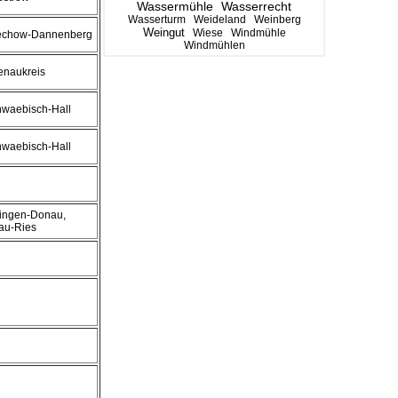
Wassermühle
Wasserrecht
Wasserturm
Weideland
Weinberg
Weingut
Wiese
Windmühle
uechow-Dannenberg
Windmühlen
tenaukreis
hwaebisch-Hall
hwaebisch-Hall
llingen-Donau,
au-Ries