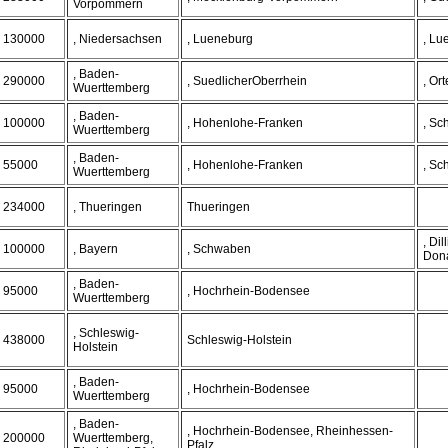
Vorpommern
130000
, Niedersachsen
, Lueneburg
, L
, Baden-
290000
, SuedlicherOberrhein
, Or
Wuerttemberg
, Baden-
100000
, Hohenlohe-Franken
, Sc
Wuerttemberg
, Baden-
55000
, Hohenlohe-Franken
, Sc
Wuerttemberg
234000
, Thueringen
Thueringen
, Di
100000
, Bayern
, Schwaben
Don
, Baden-
95000
, Hochrhein-Bodensee
Wuerttemberg
, Schleswig-
438000
Schleswig-Holstein
Holstein
, Baden-
95000
, Hochrhein-Bodensee
Wuerttemberg
, Baden-
, Hochrhein-Bodensee, Rheinhessen-
200000
Wuerttemberg,
Pfalz