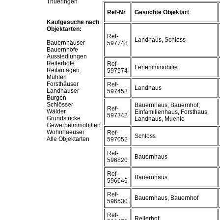
Thueringen
Ref-Nr
Gesuchte Objektart
Kaufgesuche nach
Objektarten:
Ref-
Landhaus, Schloss
Bauernhäuser
597748
Bauernhöfe
Aussiedlungen
Reiterhöfe
Ref-
Ferienimmobilie
Reitanlagen
597574
Mühlen
Forsthäuser
Ref-
Landhaus
Landhäuser
597458
Burgen
Schlösser
Bauernhaus, Bauernhof,
Ref-
Wälder
Einfamilienhaus, Forsthaus,
597342
Grundstücke
Landhaus, Muehle
Gewerbeimmobilien
Wohnhaeuser
Ref-
Schloss
Alle Objektarten
597052
Ref-
Bauernhaus
596820
Ref-
Bauernhaus
596646
Ref-
Bauernhaus, Bauernhof
596530
Ref-
Reiterhof