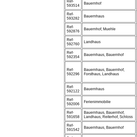
Ref-
Bauernhof
593514
Ref-
Bauernhaus
593282
Ref-
Bauernhof, Muehle
592876
Ref-
Landhaus
592760
Ref-
Bauernhaus, Bauernhof
592354
Ref-
Bauernhaus, Bauernhof,
592296
Forsthaus, Landhaus
Ref-
Bauernhaus
592122
Ref-
Ferienimmobilie
592006
Ref-
Bauernhaus, Bauernhof,
591658
Landhaus, Reiterhof, Schloss
Ref-
Bauernhaus, Bauernhof
591542