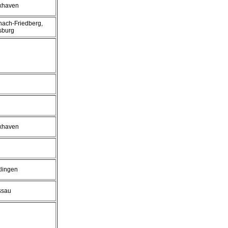
xhaven
chach-Friedberg,
sburg
xhaven
tlingen
ssau