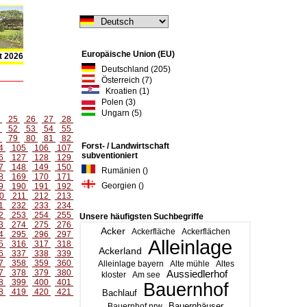
Europäische Union (EU)
t 2026
Deutschland (205)
Österreich (7)
Kroatien (1)
Polen (3)
Ungarn (5)
4
25
26
27
28
1
52
53
54
55
8
79
80
81
82
Forst- / Landwirtschaft
4
105
106
107
subventioniert
6
127
128
129
7
148
149
150
Rumänien ()
8
169
170
171
Georgien ()
9
190
191
192
0
211
212
213
1
232
233
234
2
253
254
255
Unsere häufigsten Suchbegriffe
3
274
275
276
Acker
Ackerfläche
Ackerflächen
4
295
296
297
Alleinlage
5
316
317
318
Ackerland
6
337
338
339
7
358
359
360
Alleinlage bayern
Alte mühle
Altes
7
378
379
380
Aussiedlerhof
kloster
Am see
8
399
400
401
Bauernhof
8
419
420
421
Bachlauf
Bauernhäuser
Bauernhof nrw