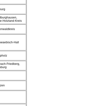
burg
ldburghausen,
e-Holzland-Kreis
enwaldkreis
hwaebisch-Hall
epholz
chach-Friedberg,
sburg
lzen