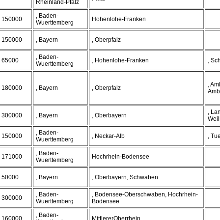
Rheinland-Pfalz
, Baden-
150000
Hohenlohe-Franken
Wuerttemberg
150000
, Bayern
, Oberpfalz
, Baden-
65000
, Hohenlohe-Franken
, Sc
Wuerttemberg
, Am
180000
, Bayern
, Oberpfalz
Amb
, La
300000
, Bayern
, Oberbayern
Wei
, Baden-
150000
, Neckar-Alb
, Tu
Wuerttemberg
, Baden-
171000
Hochrhein-Bodensee
Wuerttemberg
50000
, Bayern
, Oberbayern, Schwaben
, Baden-
, Bodensee-Oberschwaben, Hochrhein-
300000
Wuerttemberg
Bodensee
, Baden-
160000
MittlererOberrhein