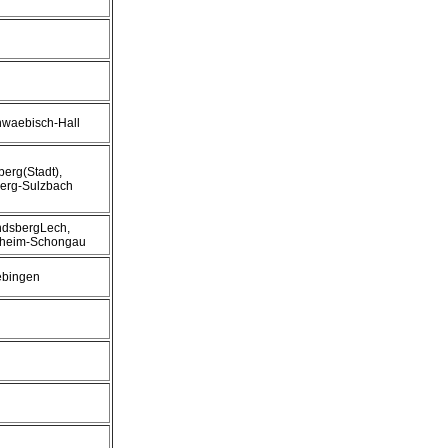
hwaebisch-Hall
berg(Stadt),
erg-Sulzbach
ndsbergLech,
lheim-Schongau
ebingen