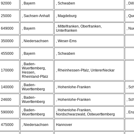
92000
, Bayern
, Schwaben
, Di
25000
, Sachsen-Anhalt
, Magdeburg
, Qu
, Mittelfranken, Oberfranken,
649000
, Bayern
, Nu
Unterfranken
350000
, Niedersachsen
, Weser-Ems
455000
, Bayern
, Schwaben
, Baden-
Wuerttemberg,
170000
, Rheinhessen-Pfalz, UntererNeckar
Hessen,
Rheinland-Pfalz
, Baden-
140000
, Hohenlohe-Franken
, Sc
Wuerttemberg
, Baden-
24600
, Hohenlohe-Franken
, Sc
Wuerttemberg
, Baden-
, Hohenlohe-Franken,
590000
, En
Wuerttemberg
Nordschwarzwald, Ostwuerttemberg
475000
, Niedersachsen
Hannover