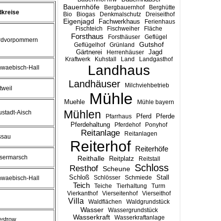
Bauernhöfe
Bergbauernhof
Berghütte
dkreise
Bio
Biogas
Denkmalschutz
Dreiseithof
Eigenjagd
Fachwerkhaus
Ferienhaus
Fischteich
Fischweiher
Fläche
Forsthaus
Forsthäuser
Geflügel
ordvorpommern
Gutshof
Geflügelhof
Grünland
Gärtnerei
Jagd
Herrenhäuser
Kraftwerk
Kuhstall
Land
Landgasthof
Landhaus
hwaebisch-Hall
Landhäuser
Milchviehbetrieb
tweil
Mühle
Muehle
Mühle bayern
Mühlen
ustadt-Aisch
Pferd
Pferde
Pfarrhaus
Pferdehaltung
Pferdehof
Ponyhof
Reitanlage
Reitanlagen
ssau
Reiterhof
Reiterhöfe
sermarsch
Reithalle
Reitplatz
Reitstall
Schloss
Resthof
Scheune
Stall
Schloß
Schlösser
Schmiede
hwaebisch-Hall
Teich
Teiche
Tierhaltung
Turm
Vierkanthof
Vierseitenhof
Vierseithof
Villa
Waldflächen
Waldgrundstück
Wasser
Wassergrundstück
Wasserkraft
Wasserkraftanlage
estrow