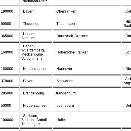
Rheinland-Pfalz
190000
, Bayern
, Oberfranken
, Co
, Hi
60000
, Thueringen
, Thueringen
Saal
, Hessen,
365000
, Darmstadt, Dresden
, Od
Sachsen
, Baden-
Wuerttemberg,
160000
, Hohenlohe-Franken
, Sc
Mecklenburg-
Vorpommern
180000
, Niedersachsen
, Hannover
, Di
, Ai
370000
, Bayern
, Schwaben
Aug
285000
, Brandenburg
Brandenburg
50000
, Niedersachsen
, Lueneburg
, Ue
, Sachsen,
100000
Sachsen-Anhalt,
, Halle
Thueringen