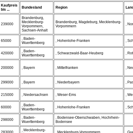
Kaufpreis
Bundesland
Region
Lan
bis ...
Brandenburg,
Mecklenburg-
Brandenburg, Magdeburg, Mecklenburg-
239000
, N
Vorpommern,
Vorpommern
Sachsen-Anhalt
, Baden-
65000
, Hohenlohe-Franken
, Sc
Wuerttemberg
, Baden-
420000
, Schwarzwald-Baar-Heuberg
, Rot
Wuerttemberg
200000
, Bayern
, Mittelfranken
, Ne
299000
, Bayern
, Niederbayern
, Pa
215000
, Niedersachsen
, Weser-Ems
, We
, Baden-
60000
, Hohenlohe-Franken
, Sc
Wuerttemberg
, Baden-
, Bodensee-Oberschwaben, Hochrhein-
298000
Wuerttemberg
Bodensee
, Mecklenburg-
283000
, Mecklenburg-Vorpommern
, Gu