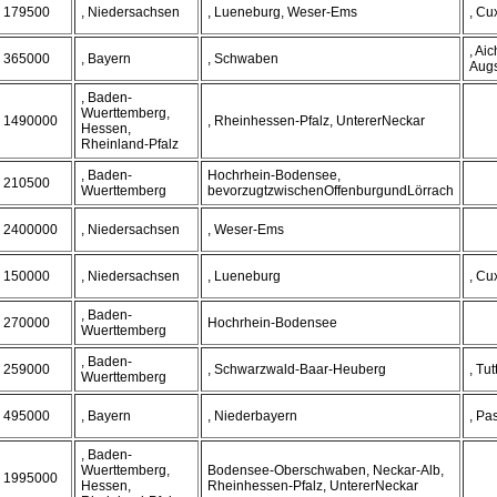
179500
, Niedersachsen
, Lueneburg, Weser-Ems
, Cu
, Ai
365000
, Bayern
, Schwaben
Aug
, Baden-
Wuerttemberg,
1490000
, Rheinhessen-Pfalz, UntererNeckar
Hessen,
Rheinland-Pfalz
, Baden-
Hochrhein-Bodensee,
210500
Wuerttemberg
bevorzugtzwischenOffenburgundLörrach
2400000
, Niedersachsen
, Weser-Ems
150000
, Niedersachsen
, Lueneburg
, Cu
, Baden-
270000
Hochrhein-Bodensee
Wuerttemberg
, Baden-
259000
, Schwarzwald-Baar-Heuberg
, Tut
Wuerttemberg
495000
, Bayern
, Niederbayern
, Pa
, Baden-
Wuerttemberg,
Bodensee-Oberschwaben, Neckar-Alb,
1995000
Hessen,
Rheinhessen-Pfalz, UntererNeckar