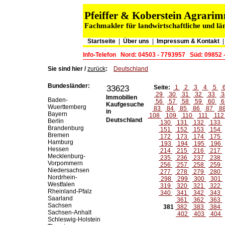
Pfeiffer & Koberstein Agrar
Fachmakler für landwirtschaftliche und lä
Startseite
|
Über uns
|
Impressum & Kontakt
Info-Telefon
Nord: 04503 - 7793957
Süd: 09852 
Sie sind hier /
zurück
:
Deutschland
Bundesländer:
33623
Seite:
1
2
3
4
5
29
30
31
32
33
3
Immobilien
Baden-
56
57
58
59
60
6
Kaufgesuche
Wuerttemberg
83
84
85
86
87
8
in
Bayern
108
109
110
111
11
Deutschland
Berlin
130
131
132
133
Brandenburg
151
152
153
154
Bremen
172
173
174
175
Hamburg
193
194
195
196
Hessen
214
215
216
217
Mecklenburg-
235
236
237
238
Vorpommern
256
257
258
259
Niedersachsen
277
278
279
280
Nordrhein-
298
299
300
301
Westfalen
319
320
321
322
Rheinland-Pfalz
340
341
342
343
Saarland
361
362
363
Sachsen
381
382
383
384
Sachsen-Anhalt
402
403
404
Schleswig-Holstein