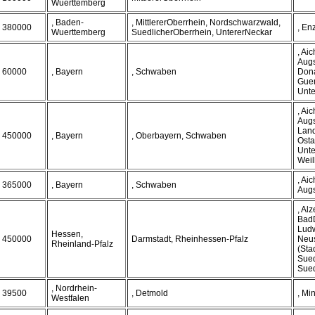
Wuerttemberg
, Baden-
, MittlererOberrhein, Nordschwarzwald,
380000
, En
Wuerttemberg
SuedlicherOberrhein, UntererNeckar
, Ai
Augs
60000
, Bayern
, Schwaben
Dona
Guen
Unte
, Ai
Augs
Lan
450000
, Bayern
, Oberbayern, Schwaben
Osta
Unte
Wei
, Ai
365000
, Bayern
, Schwaben
Aug
, Al
Bad
Ludw
Hessen,
450000
Darmstadt, Rheinhessen-Pfalz
Neus
Rheinland-Pfalz
(Stad
Sued
Sued
, Nordrhein-
39500
, Detmold
, Mi
Westfalen