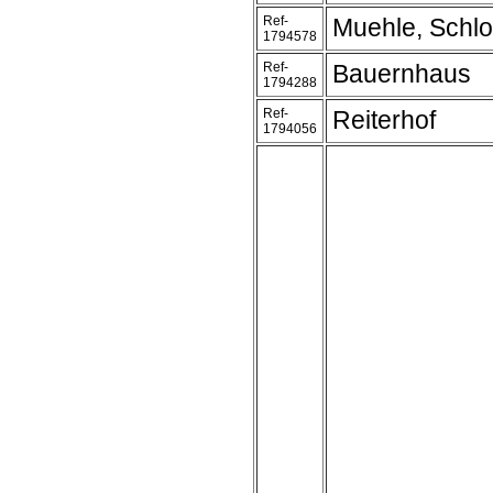
Ref-
Muehle, Schl
1794578
Ref-
Bauernhaus
1794288
Ref-
Reiterhof
1794056