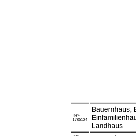
Bauernhaus, 
Ref-
Einfamilienha
1785124
Landhaus