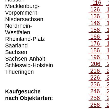
116
Mecklenburg-
126
Vorpommern
136
Niedersachsen
146
Nordrhein-
156
Westfalen
166
Rheinland-Pfalz
176
Saarland
186
Sachsen
196
Sachsen-Anhalt
206
Schleswig-Holstein
216
Thueringen
226
236
246
Kaufgesuche
256
nach Objektarten:
266