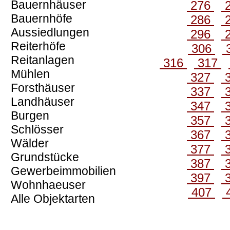
Bauernhäuser
276
Bauernhöfe
286
Aussiedlungen
296
Reiterhöfe
306
Reitanlagen
316
317
Mühlen
327
Forsthäuser
337
Landhäuser
347
Burgen
357
Schlösser
367
Wälder
377
Grundstücke
387
Gewerbeimmobilien
397
Wohnhaeuser
407
Alle Objektarten