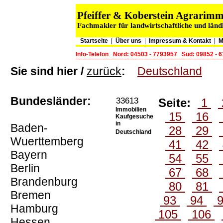
Pfeiffer & Koberstein Agrarim
Fachmakler für landwirtschaftliche und länd
Startseite
|
Über uns
|
Impressum & Kontakt
|
M
Info-Telefon
Nord: 04503 - 7793957
Süd: 09852 - 
Sie sind hier /
zurück
:
Deutschland
Bundesländer:
33613
Seite:
1
Immobilien
15
16
Kaufgesuche
in
Baden-
28
29
Deutschland
Wuerttemberg
41
42
Bayern
54
55
Berlin
67
68
Brandenburg
80
81
Bremen
93
94
Hamburg
105
106
Hessen