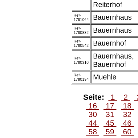
Reiterhof
Ref-
Bauernhaus
1781064
Ref-
Bauernhaus
1780832
Ref-
Bauernhof
1780542
Bauernhaus,
Ref-
1780310
Bauernhof
Ref-
Muehle
1780194
Seite:
1
2
16
17
18
30
31
32
44
45
46
58
59
60