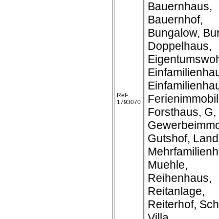
Bauernhaus,
Bauernhof,
Bungalow, Bur
Doppelhaus,
Eigentumswo
Einfamilienha
Einfamilienh
Ref-
Ferienimmobil
1793070
Forsthaus, G,
Gewerbeimmob
Gutshof, Land
Mehrfamilienh
Muehle,
Reihenhaus,
Reitanlage,
Reiterhof, Sch
Villa