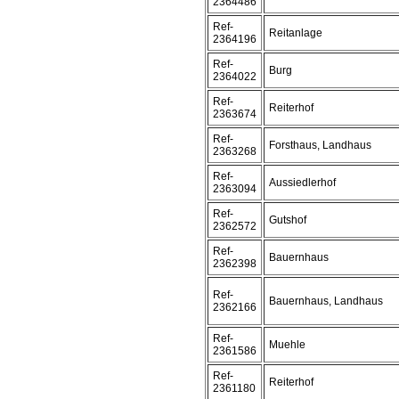
2364486
Ref-
Reitanlage
2364196
Ref-
Burg
2364022
Ref-
Reiterhof
2363674
Ref-
Forsthaus, Landhaus
2363268
Ref-
Aussiedlerhof
2363094
Ref-
Gutshof
2362572
Ref-
Bauernhaus
2362398
Ref-
Bauernhaus, Landhaus
2362166
Ref-
Muehle
2361586
Ref-
Reiterhof
2361180