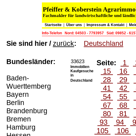
Pfeiffer & Koberstein Agrarimm
Fachmakler für landwirtschaftliche und ländli
Startseite
|
Über uns
|
Impressum & Kontakt
|
Mei
Info-Telefon
Nord: 04503 - 7793957
Süd: 09852 - 61
Sie sind hier /
zurück
:
Deutschland
Bundesländer:
33623
Seite:
1
Immobilien
15
16
Kaufgesuche
in
Baden-
28
29
Deutschland
Wuerttemberg
41
42
Bayern
54
55
Berlin
67
68
Brandenburg
80
81
Bremen
93
94
Hamburg
105
106
Hessen