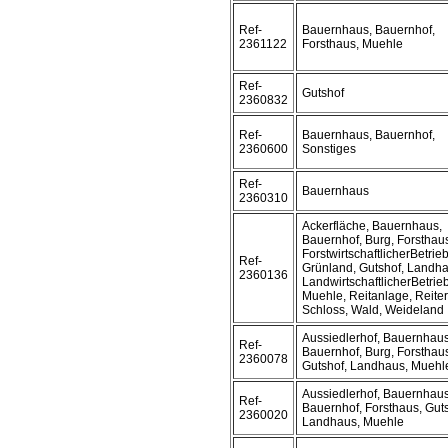
Ref-
Bauernhaus, Bauernhof,
2361122
Forsthaus, Muehle
Ref-
Gutshof
2360832
Ref-
Bauernhaus, Bauernhof,
2360600
Sonstiges
Ref-
Bauernhaus
2360310
Ackerfläche, Bauernhaus,
Bauernhof, Burg, Forsthau
ForstwirtschaftlicherBetrieb
Ref-
Grünland, Gutshof, Landha
2360136
LandwirtschaftlicherBetrieb
Muehle, Reitanlage, Reiter
Schloss, Wald, Weideland
Aussiedlerhof, Bauernhaus
Ref-
Bauernhof, Burg, Forsthau
2360078
Gutshof, Landhaus, Muehl
Aussiedlerhof, Bauernhaus
Ref-
Bauernhof, Forsthaus, Guts
2360020
Landhaus, Muehle