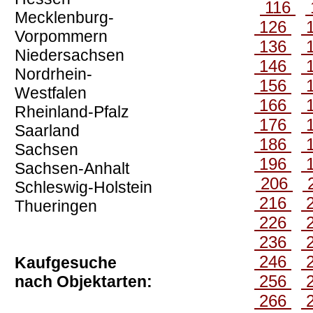
116
Mecklenburg-
126
Vorpommern
136
Niedersachsen
146
Nordrhein-
156
Westfalen
166
Rheinland-Pfalz
176
Saarland
186
Sachsen
196
Sachsen-Anhalt
206
Schleswig-Holstein
216
Thueringen
226
236
246
Kaufgesuche
256
nach Objektarten:
266