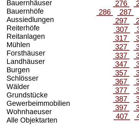
Bauernhäuser
276
Bauernhöfe
286
287
Aussiedlungen
297
Reiterhöfe
307
Reitanlagen
317
Mühlen
327
Forsthäuser
337
Landhäuser
347
Burgen
357
Schlösser
367
Wälder
377
Grundstücke
387
Gewerbeimmobilien
397
Wohnhaeuser
407
Alle Objektarten